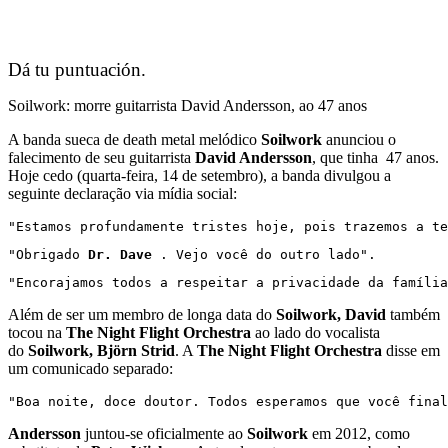
Dá tu puntuación.
Soilwork: morre guitarrista David Andersson, ao 47 anos
A banda sueca de death metal melódico
Soilwork
anunciou o
falecimento de seu guitarrista
David Andersson
, que tinha 47 anos.
Hoje cedo (quarta-feira, 14 de setembro), a banda divulgou a
seguinte declaração via mídia social:
"Estamos profundamente tristes hoje, pois trazemos a te
"Obrigado 
Dr. Dave
 . Vejo você do outro lado".
"Encorajamos todos a respeitar a privacidade da família
Além de ser um membro de longa data do
Soilwork,
David
também
tocou na
The Night Flight Orche
s
tra
ao lado do vocalista
do
Soilwork, Björn Strid
. A
The Night Flight Orche
s
tra
disse em
um comunicado separado:
"Boa noite, doce doutor. Todos esperamos que você final
Andersson
juntou-se oficialmente ao
Soilwork
em 2012, como