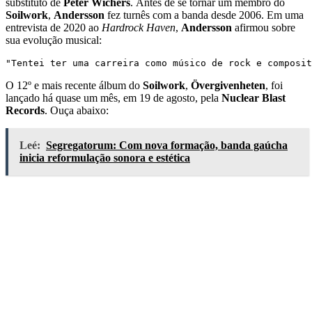
substituto de
Peter Wichers
. Antes de se tornar um membro do
Soilwork
,
Andersson
fez turnês com a banda desde 2006. Em uma
entrevista de 2020 ao
Hardrock Haven
,
Andersson
afirmou sobre
sua evolução musical:
"Tentei ter uma carreira como músico de rock e composit
O 12º e mais recente álbum do
Soilwork
,
Övergivenheten
, foi
lançado há quase um mês, em 19 de agosto, pela
Nuclear Blast
Records
. Ouça abaixo:
Leé:
Segregatorum: Com nova formação, banda gaúcha
inicia reformulação sonora e estética