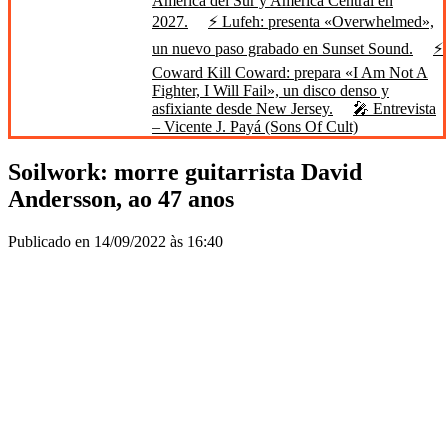
América del Sur y América Central en
2027.
⚡ Lufeh: presenta «Overwhelmed»,
un nuevo paso grabado en Sunset Sound.
⚡
Coward Kill Coward: prepara «I Am Not A
Fighter, I Will Fail», un disco denso y
asfixiante desde New Jersey.
🎤 Entrevista
– Vicente J. Payá (Sons Of Cult)
Soilwork: morre guitarrista David
Andersson, ao 47 anos
Publicado en 14/09/2022 às 16:40