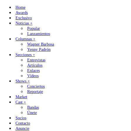
Skip
Home
to
Awards
content
Exclusivo
Noticias +
Popular
Lanzamientos
Columnas +
Wagner Barbosa
Yenny Padrón
Secciones +
Entrevistas
Artículos
Enlaces
Vídeos
Shows +
Conciertos
Reportaje
Market
Cast +
Bandas
Únete
Socios
Contacto
Anuncie