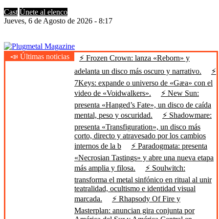
Cast
Únete al elenco
Jueves, 6 de Agosto de 2026 - 8:17
📣 Últimas noticias
⚡ Frozen Crown: lanza «Reborn» y
Plugmetal Magazine
Heavy Metal is Life
adelanta un disco más oscuro y narrativo.
⚡
7Keys: expande o universo de «Gæa» con el
video de «Voidwalkers».
⚡ New Sun:
presenta «Hanged’s Fate», un disco de caída
mental, peso y oscuridad.
⚡ Shadowmare:
presenta «Transfiguration», un disco más
corto, directo y atravesado por los cambios
internos de la b
⚡ Paradogmata: presenta
«Necrosian Tastings» y abre una nueva etapa
más amplia y filosa.
⚡ Soulwitch:
transforma el metal sinfónico en ritual al unir
teatralidad, ocultismo e identidad visual
marcada.
⚡ Rhapsody Of Fire y
Masterplan: anuncian gira conjunta por