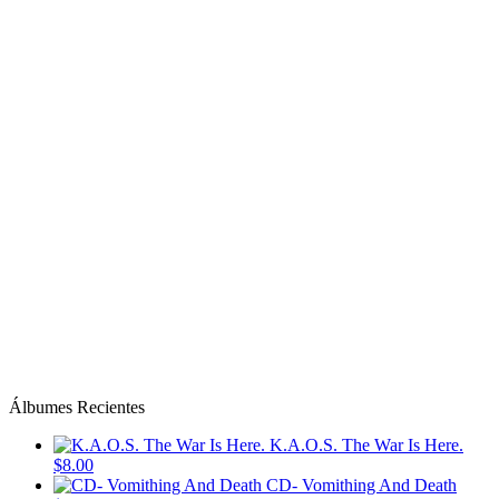
Álbumes Recientes
K.A.O.S. The War Is Here.
$8.00
CD- Vomithing And Death