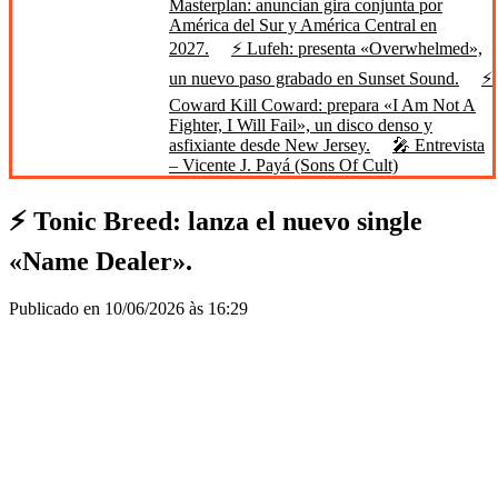
Masterplan: anuncian gira conjunta por
América del Sur y América Central en
2027.
⚡ Lufeh: presenta «Overwhelmed»,
un nuevo paso grabado en Sunset Sound.
⚡
Coward Kill Coward: prepara «I Am Not A
Fighter, I Will Fail», un disco denso y
asfixiante desde New Jersey.
🎤 Entrevista
– Vicente J. Payá (Sons Of Cult)
⚡ Tonic Breed: lanza el nuevo single
«Name Dealer».
Publicado en 10/06/2026 às 16:29