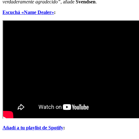
verdaderamente agradecido”
, añade
Svendsen
.
Escuchá «Name Dealer»
:
Añadí a tu playlist de Spotify
: