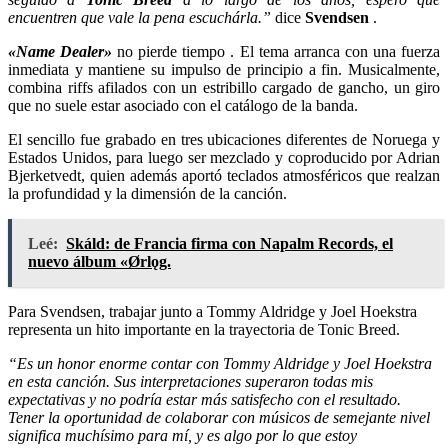
encuentren que vale la pena escuchárla.”
dice
Svendsen
.
«Name Dealer»
no pierde tiempo . El tema arranca con una fuerza
inmediata y mantiene su impulso de principio a fin. Musicalmente,
combina riffs afilados con un estribillo cargado de gancho, un giro
que no suele estar asociado con el catálogo de la banda.
El sencillo fue grabado en tres ubicaciones diferentes de Noruega y
Estados Unidos, para luego ser mezclado y coproducido por Adrian
Bjerketvedt, quien además aportó teclados atmosféricos que realzan
la profundidad y la dimensión de la canción.
Leé:
Skáld: de Francia firma con Napalm Records, el
nuevo álbum «Ørlǫg.
Para Svendsen, trabajar junto a Tommy Aldridge y Joel Hoekstra
representa un hito importante en la trayectoria de Tonic Breed.
“Es un honor enorme contar con Tommy Aldridge y Joel Hoekstra
en esta canción. Sus interpretaciones superaron todas mis
expectativas y no podría estar más satisfecho con el resultado.
Tener la oportunidad de colaborar con músicos de semejante nivel
significa muchísimo para mí, y es algo por lo que estoy