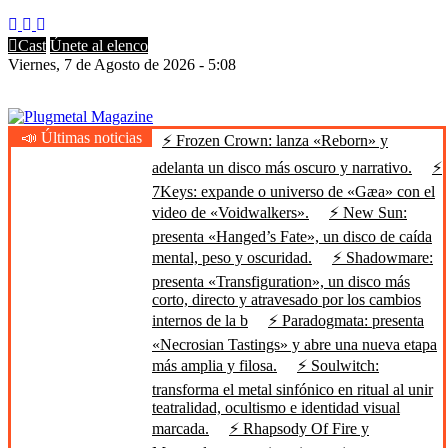
Cast
Únete al elenco
Viernes, 7 de Agosto de 2026 - 5:08
📣 Últimas noticias
⚡ Frozen Crown: lanza «Reborn» y
Plugmetal Magazine
Heavy Metal is Life
adelanta un disco más oscuro y narrativo.
⚡
7Keys: expande o universo de «Gæa» con el
video de «Voidwalkers».
⚡ New Sun:
presenta «Hanged’s Fate», un disco de caída
mental, peso y oscuridad.
⚡ Shadowmare:
presenta «Transfiguration», un disco más
corto, directo y atravesado por los cambios
internos de la b
⚡ Paradogmata: presenta
«Necrosian Tastings» y abre una nueva etapa
más amplia y filosa.
⚡ Soulwitch:
transforma el metal sinfónico en ritual al unir
teatralidad, ocultismo e identidad visual
marcada.
⚡ Rhapsody Of Fire y