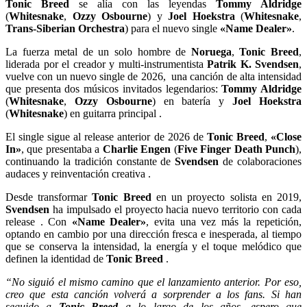
Tonic Breed
se alía con las leyendas
Tommy Aldridge
(
Whitesnake
,
Ozzy Osbourne
) y
Joel Hoekstra
(
Whitesnake
,
Trans-Siberian Orchestra
) para el nuevo single
«Name Dealer»
.
La fuerza metal de un solo hombre de
Noruega
,
Tonic Breed
,
liderada por el creador y multi-instrumentista
Patrik K. Svendsen
,
vuelve con un nuevo single de 2026, una canción de alta intensidad
que presenta dos músicos invitados legendarios:
Tommy Aldridge
(
Whitesnake
,
Ozzy Osbourne
) en batería y
Joel Hoekstra
(
Whitesnake
) en guitarra principal .
El single sigue al release anterior de 2026 de
Tonic Breed
,
«Close
In»
, que presentaba a
Charlie Engen
(
Five Finger Death Punch
),
continuando la tradición constante de
Svendsen
de colaboraciones
audaces y reinventación creativa .
Desde transformar
Tonic Breed
en un proyecto solista en 2019,
Svendsen
ha impulsado el proyecto hacia nuevo territorio con cada
release . Con
«Name Dealer»
, evita una vez más la repetición,
optando en cambio por una dirección fresca e inesperada, al tiempo
que se conserva la intensidad, la energía y el toque melódico que
definen la identidad de
Tonic Breed
.
“No siguió el mismo camino que el lanzamiento anterior. Por eso,
creo que esta canción volverá a sorprender a los fans. Si han
seguido a
Tonic Breed
a lo largo de los años, espero que