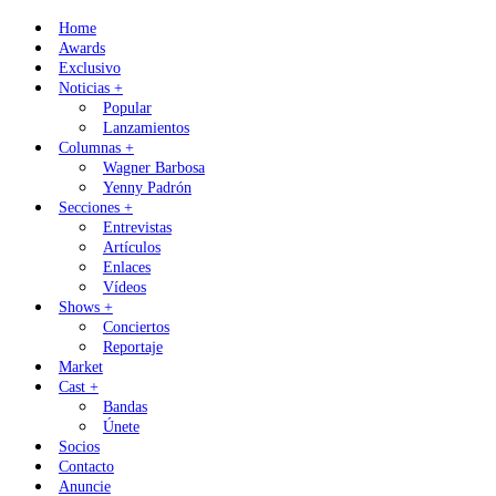
Skip
Home
to
Awards
content
Exclusivo
Noticias +
Popular
Lanzamientos
Columnas +
Wagner Barbosa
Yenny Padrón
Secciones +
Entrevistas
Artículos
Enlaces
Vídeos
Shows +
Conciertos
Reportaje
Market
Cast +
Bandas
Únete
Socios
Contacto
Anuncie