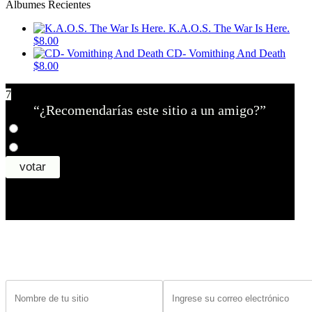
Álbumes Recientes
K.A.O.S. The War Is Here.
$8.00
CD- Vomithing And Death
$8.00
7
“¿Recomendarías este sitio a un amigo?”
¿Tiene un sitio? Ingrese sus datos abajo para recibir noticias de las ba