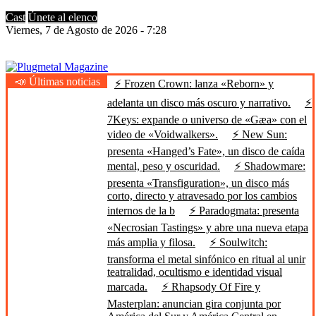
Cast
Únete al elenco
Viernes, 7 de Agosto de 2026 - 7:28
📣 Últimas noticias
⚡ Frozen Crown: lanza «Reborn» y
Plugmetal Magazine
Heavy Metal is Life
adelanta un disco más oscuro y narrativo.
⚡
7Keys: expande o universo de «Gæa» con el
video de «Voidwalkers».
⚡ New Sun:
presenta «Hanged’s Fate», un disco de caída
mental, peso y oscuridad.
⚡ Shadowmare:
presenta «Transfiguration», un disco más
corto, directo y atravesado por los cambios
internos de la b
⚡ Paradogmata: presenta
«Necrosian Tastings» y abre una nueva etapa
más amplia y filosa.
⚡ Soulwitch:
transforma el metal sinfónico en ritual al unir
teatralidad, ocultismo e identidad visual
marcada.
⚡ Rhapsody Of Fire y
Masterplan: anuncian gira conjunta por