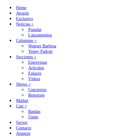
Skip
Home
to
Awards
content
Exclusivo
Noticias +
Popular
Lanzamientos
Columnas +
Wagner Barbosa
Yenny Padrón
Secciones +
Entrevistas
Artículos
Enlaces
Vídeos
Shows +
Conciertos
Reportaje
Market
Cast +
Bandas
Únete
Socios
Contacto
Anuncie