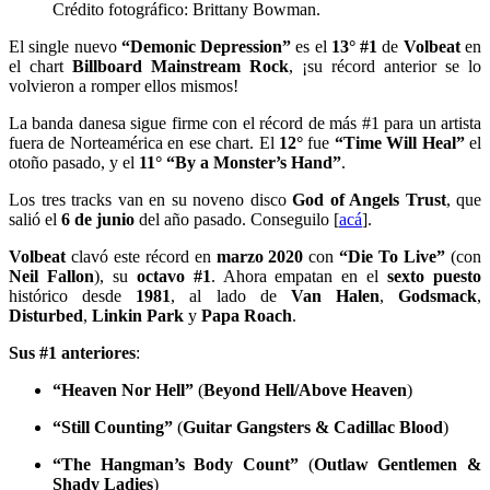
Crédito fotográfico: Brittany Bowman.
El single nuevo
“Demonic Depression”
es el
13° #1
de
Volbeat
en
el chart
Billboard Mainstream Rock
, ¡su récord anterior se lo
volvieron a romper ellos mismos!
La banda danesa sigue firme con el récord de más #1 para un artista
fuera de Norteamérica en ese chart. El
12°
fue
“Time Will Heal”
el
otoño pasado, y el
11°
“By a Monster’s Hand”
.
Los tres tracks van en su noveno disco
God of Angels Trust
, que
salió el
6 de junio
del año pasado. Conseguilo [
acá
].
Volbeat
clavó este récord en
marzo 2020
con
“Die To Live”
(con
Neil Fallon
), su
octavo #1
. Ahora empatan en el
sexto puesto
histórico desde
1981
, al lado de
Van Halen
,
Godsmack
,
Disturbed
,
Linkin Park
y
Papa Roach
.
Sus #1 anteriores
:
“Heaven Nor Hell”
(
Beyond Hell/Above Heaven
)
“Still Counting”
(
Guitar Gangsters & Cadillac Blood
)
“The Hangman’s Body Count”
(
Outlaw Gentlemen &
Shady Ladies
)