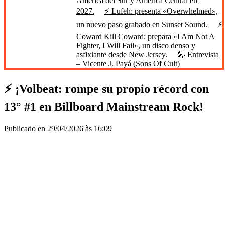
América del Sur y América Central en
2027.
⚡ Lufeh: presenta «Overwhelmed»,
un nuevo paso grabado en Sunset Sound.
⚡
Coward Kill Coward: prepara «I Am Not A
Fighter, I Will Fail», un disco denso y
asfixiante desde New Jersey.
🎤 Entrevista
– Vicente J. Payá (Sons Of Cult)
⚡ ¡Volbeat: rompe su propio récord con
13° #1 en Billboard Mainstream Rock!
Publicado en 29/04/2026 às 16:09