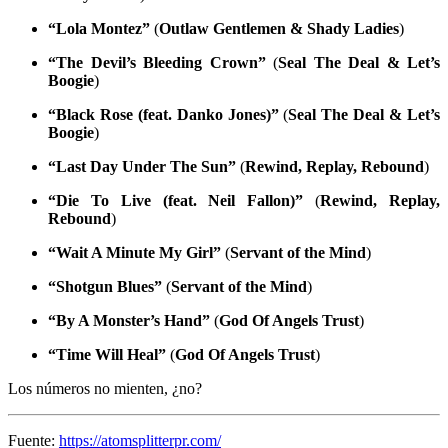
“Lola Montez”
(
Outlaw Gentlemen & Shady Ladies
)
“The Devil’s Bleeding Crown”
(
Seal The Deal & Let’s
Boogie
)
“Black Rose (feat. Danko Jones)”
(
Seal The Deal & Let’s
Boogie
)
“Last Day Under The Sun”
(
Rewind, Replay, Rebound
)
“Die To Live (feat. Neil Fallon)”
(
Rewind, Replay,
Rebound
)
“Wait A Minute My Girl”
(
Servant of the Mind
)
“Shotgun Blues”
(
Servant of the Mind
)
“By A Monster’s Hand”
(
God Of Angels Trust
)
“Time Will Heal”
(
God Of Angels Trust
)
Los números no mienten, ¿no?
Fuente:
https://atomsplitterpr.com/