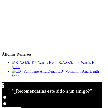
Álbumes Recientes
K.A.O.S. The War Is Here.
$8.00
CD- Vomithing And Death
$8.00
7
“¿Recomendarías este sitio a un amigo?”