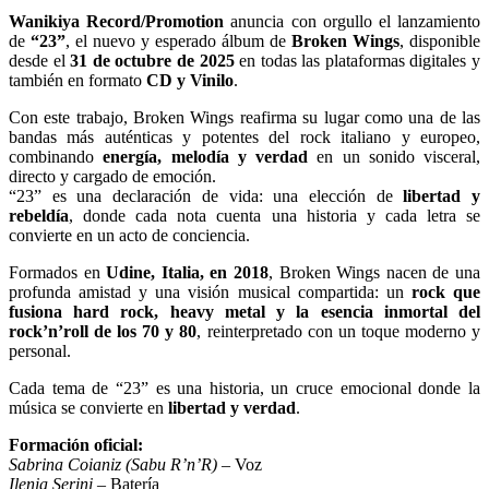
Wanikiya Record/Promotion
anuncia con orgullo el lanzamiento
de
“23”
, el nuevo y esperado álbum de
Broken Wings
, disponible
desde el
31 de octubre de 2025
en todas las plataformas digitales y
también en formato
CD y Vinilo
.
Con este trabajo, Broken Wings reafirma su lugar como una de las
bandas más auténticas y potentes del rock italiano y europeo,
combinando
energía, melodía y verdad
en un sonido visceral,
directo y cargado de emoción.
“23” es una declaración de vida: una elección de
libertad y
rebeldía
, donde cada nota cuenta una historia y cada letra se
convierte en un acto de conciencia.
Formados en
Udine, Italia, en 2018
, Broken Wings nacen de una
profunda amistad y una visión musical compartida: un
rock que
fusiona hard rock, heavy metal y la esencia inmortal del
rock’n’roll de los 70 y 80
, reinterpretado con un toque moderno y
personal.
Cada tema de “23” es una historia, un cruce emocional donde la
música se convierte en
libertad y verdad
.
Formación oficial:
Sabrina Coianiz (Sabu R’n’R)
– Voz
Ilenia Serini
– Batería