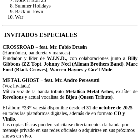
Rock’n’Roll 23
Summer Holidays
Back in Town
War
INVITADOS ESPECIALES
CROSSROAD – feat. Mr. Fabio Drusin
(Harmónica, pandereta y maracas)
Fundador y líder de
W.I.N.D.
, con colaboraciones junto a
Billy
Gibbons (ZZ Top)
,
Johnny Neel (Allman Brothers Band)
,
Marc
Ford (Black Crowes)
,
Warren Haynes
y
Gov’t Mule
.
METAL GHOST – feat. Mr. Andro Peressutti
(Voz invitada)
Mítica voz de la banda tributo
Metallica Metal Ashes
, ex-líder de
Revoltons
y actual vocalista de
Bijou (Queen Tribute)
.
El álbum
“23”
ya está disponible desde el
31 de octubre de 2025
en todas las plataformas digitales, además de en formato
CD y
Vinilo
.
Las copias físicas pueden solicitarse directamente a la banda por
mensaje privado en sus redes oficiales o adquirirse en sus próximos
shows en vivo.