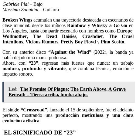
Gabriele Plai
– Bajo
Massimo Zanuttini
– Guitarra
Broken Wings
acumulan una trayectoria destacada en escenarios de
clase mundial: desde los míticos
Rainbow
y
Whisky a Go Go
en
Los Ángeles, hasta compartir escenario con nombres como
Europe
,
Wolfmother
,
The Dead Daisies
,
Crashdïet
,
The Cruel
Intentions
,
Vicious Rumors
,
Pretty Boy Floyd
y
Pino Scotto
.
Con su anterior disco
“Against the Wind”
(2022), la banda ya
había dejado una marca poderosa.
Ahora, con
“23”
, regresan más fuertes que nunca: un trabajo
maduro, profundo y vibrante
, que combina técnica, emoción e
impacto sonoro.
Leé:
The Promise Of Plague: The Earth Above, A Grave
Beneath – Tierra arriba, tumba abajo.
El single
“Crossroad”
, lanzado el 15 de septiembre, fue el adelanto
perfecto, mostrando una
producción meticulosa y una clara
evolución artística
.
EL SIGNIFICADO DE “23”