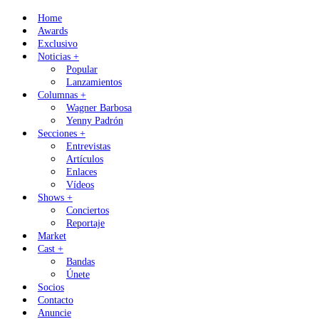
Skip
Home
to
Awards
content
Exclusivo
Noticias +
Popular
Lanzamientos
Columnas +
Wagner Barbosa
Yenny Padrón
Secciones +
Entrevistas
Artículos
Enlaces
Vídeos
Shows +
Conciertos
Reportaje
Market
Cast +
Bandas
Únete
Socios
Contacto
Anuncie