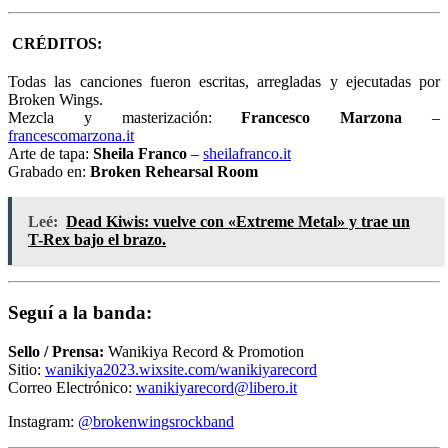
CRÉDITOS:
Todas las canciones fueron escritas, arregladas y ejecutadas por
Broken Wings.
Mezcla y masterización:
Francesco Marzona
–
francescomarzona.it
Arte de tapa:
Sheila Franco
–
sheilafranco.it
Grabado en:
Broken Rehearsal Room
Leé:
Dead Kiwis: vuelve con «Extreme Metal» y trae un
T-Rex bajo el brazo.
Seguí a la banda:
Sello / Prensa:
Wanikiya Record & Promotion
Sitio:
wanikiya2023.wixsite.com/wanikiyarecord
Correo Electrónico:
wanikiyarecord@libero.it
Instagram:
@brokenwingsrockband