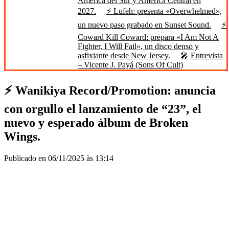
América del Sur y América Central en
2027.
⚡ Lufeh: presenta «Overwhelmed»,
un nuevo paso grabado en Sunset Sound.
⚡
Coward Kill Coward: prepara «I Am Not A
Fighter, I Will Fail», un disco denso y
asfixiante desde New Jersey.
🎤 Entrevista
– Vicente J. Payá (Sons Of Cult)
⚡ Wanikiya Record/Promotion: anuncia
con orgullo el lanzamiento de “23”, el
nuevo y esperado álbum de Broken
Wings.
Publicado en 06/11/2025 às 13:14