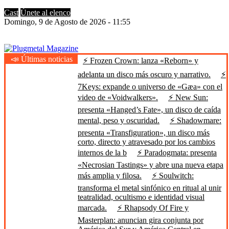
Cast
Únete al elenco
Domingo, 9 de Agosto de 2026 - 11:55
📣 Últimas noticias
⚡ Frozen Crown: lanza «Reborn» y
Plugmetal Magazine
Heavy Metal is Life
adelanta un disco más oscuro y narrativo.
⚡
7Keys: expande o universo de «Gæa» con el
video de «Voidwalkers».
⚡ New Sun:
presenta «Hanged’s Fate», un disco de caída
mental, peso y oscuridad.
⚡ Shadowmare:
presenta «Transfiguration», un disco más
corto, directo y atravesado por los cambios
internos de la b
⚡ Paradogmata: presenta
«Necrosian Tastings» y abre una nueva etapa
más amplia y filosa.
⚡ Soulwitch:
transforma el metal sinfónico en ritual al unir
teatralidad, ocultismo e identidad visual
marcada.
⚡ Rhapsody Of Fire y
Masterplan: anuncian gira conjunta por