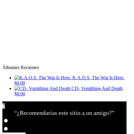
Álbumes Recientes
K.A.O.S. The War Is Here.
$8.00
CD- Vomithing And Death
$8.00
7
“¿Recomendarías este sitio a un amigo?”