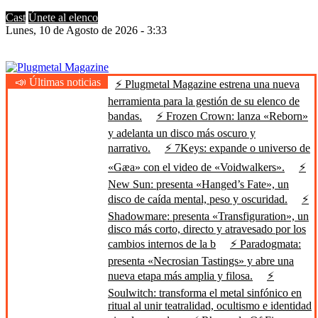
Cast
Únete al elenco
Lunes, 10 de Agosto de 2026 - 3:33
📣 Últimas noticias
⚡ Plugmetal Magazine estrena una nueva
Plugmetal Magazine
Heavy Metal is Life
herramienta para la gestión de su elenco de
bandas.
⚡ Frozen Crown: lanza «Reborn»
y adelanta un disco más oscuro y
narrativo.
⚡ 7Keys: expande o universo de
«Gæa» con el video de «Voidwalkers».
⚡
New Sun: presenta «Hanged’s Fate», un
disco de caída mental, peso y oscuridad.
⚡
Shadowmare: presenta «Transfiguration», un
disco más corto, directo y atravesado por los
cambios internos de la b
⚡ Paradogmata:
presenta «Necrosian Tastings» y abre una
nueva etapa más amplia y filosa.
⚡
Soulwitch: transforma el metal sinfónico en
ritual al unir teatralidad, ocultismo e identidad