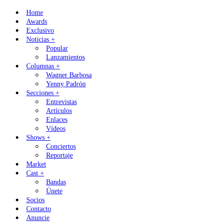
Skip
Home
to
Awards
content
Exclusivo
Noticias +
Popular
Lanzamientos
Columnas +
Wagner Barbosa
Yenny Padrón
Secciones +
Entrevistas
Artículos
Enlaces
Vídeos
Shows +
Conciertos
Reportaje
Market
Cast +
Bandas
Únete
Socios
Contacto
Anuncie