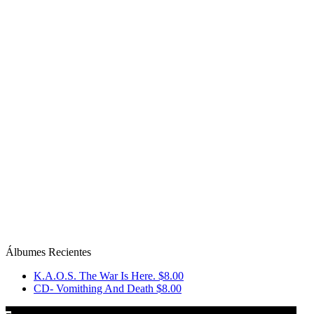
Álbumes Recientes
K.A.O.S. The War Is Here.
$8.00
CD- Vomithing And Death
$8.00