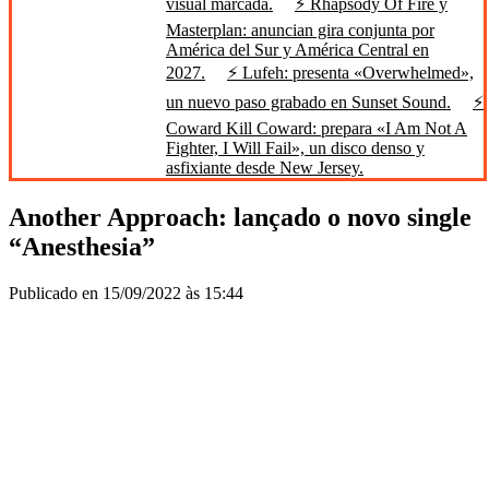
visual marcada.
⚡ Rhapsody Of Fire y
Masterplan: anuncian gira conjunta por
América del Sur y América Central en
2027.
⚡ Lufeh: presenta «Overwhelmed»,
un nuevo paso grabado en Sunset Sound.
⚡
Coward Kill Coward: prepara «I Am Not A
Fighter, I Will Fail», un disco denso y
asfixiante desde New Jersey.
Another Approach: lançado o novo single
“Anesthesia”
Publicado en 15/09/2022 às 15:44