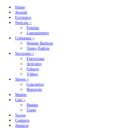
Skip
Home
to
Awards
content
Exclusivo
Noticias +
Popular
Lanzamientos
Columnas +
Wagner Barbosa
Yenny Padrón
Secciones +
Entrevistas
Artículos
Enlaces
Vídeos
Shows +
Conciertos
Reportaje
Market
Cast +
Bandas
Únete
Socios
Contacto
Anuncie