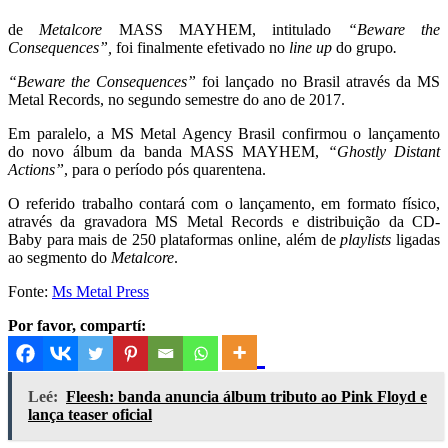
de
Metalcore
MASS MAYHEM, intitulado
“Beware the
Consequences”,
foi finalmente efetivado no
line up
do grupo
.
“Beware the Consequences”
foi lançado no Brasil através da MS
Metal Records, no segundo semestre do ano de 2017.
Em paralelo, a MS Metal Agency Brasil confirmou o lançamento
do
novo álbum da banda MASS MAYHEM,
“Ghostly Distant
Actions”
, para o período pós quarentena.
O referido trabalho contará com o lançamento, em formato físico,
através da gravadora MS Metal Records e distribuição da CD-
Baby para mais de 250 plataformas online, além de
playlists
ligadas
ao segmento do
Metalcore
.
Fonte:
Ms Metal Press
Por favor, compartí:
Leé:
Fleesh: banda anuncia álbum tributo ao Pink Floyd e
lança teaser oficial