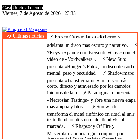
Cast
Únete al elenco
Viernes, 7 de Agosto de 2026 - 23:33
📣 Últimas noticias
⚡ Frozen Crown: lanza «Reborn» y
Plugmetal Magazine
Heavy Metal is Life
adelanta un disco más oscuro y narrativo.
⚡
7Keys: expande o universo de «Gæa» con el
video de «Voidwalkers».
⚡ New Sun:
presenta «Hanged’s Fate», un disco de caída
mental, peso y oscuridad.
⚡ Shadowmare:
presenta «Transfiguration», un disco más
corto, directo y atravesado por los cambios
internos de la b
⚡ Paradogmata: presenta
«Necrosian Tastings» y abre una nueva etapa
más amplia y filosa.
⚡ Soulwitch:
transforma el metal sinfónico en ritual al unir
teatralidad, ocultismo e identidad visual
marcada.
⚡ Rhapsody Of Fire y
Masterplan: anuncian gira conjunta por