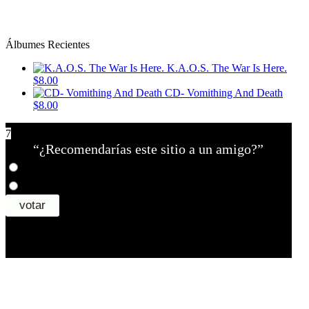
Álbumes Recientes
K.A.O.S. The War Is Here.
$8.00
CD- Vomithing And Death
$8.00
7
“¿Recomendarías este sitio a un amigo?”