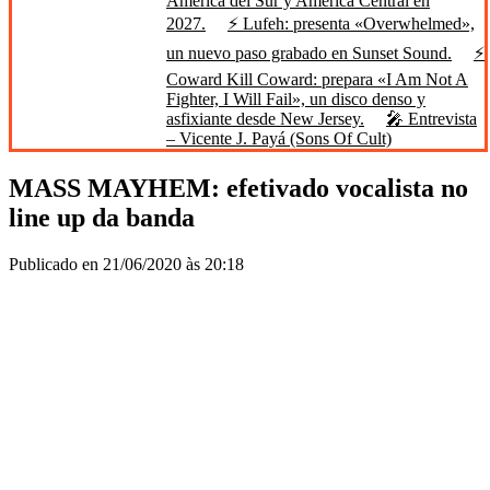
América del Sur y América Central en
2027.
⚡ Lufeh: presenta «Overwhelmed»,
un nuevo paso grabado en Sunset Sound.
⚡
Coward Kill Coward: prepara «I Am Not A
Fighter, I Will Fail», un disco denso y
asfixiante desde New Jersey.
🎤 Entrevista
– Vicente J. Payá (Sons Of Cult)
MASS MAYHEM: efetivado vocalista no
line up da banda
Publicado en 21/06/2020 às 20:18