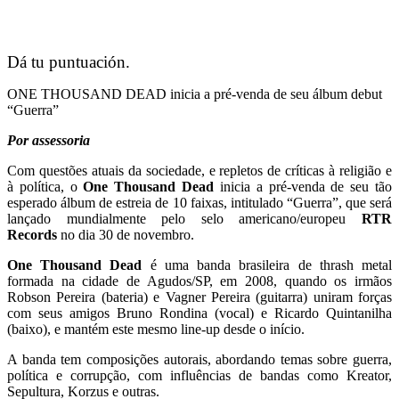
Dá tu puntuación.
ONE THOUSAND DEAD inicia a pré-venda de seu álbum debut
“Guerra”
Por assessoria
Com questões atuais da sociedade, e repletos de críticas à religião e
à política, o
One Thousand Dead
inicia a pré-venda de seu tão
esperado álbum de estreia de 10 faixas, intitulado “Guerra”, que será
lançado mundialmente pelo selo americano/europeu
RTR
Records
no dia 30 de novembro.
One Thousand Dead
é uma banda brasileira de thrash metal
formada na cidade de Agudos/SP, em 2008, quando os irmãos
Robson Pereira (bateria) e Vagner Pereira (guitarra) uniram forças
com seus amigos Bruno Rondina (vocal) e Ricardo Quintanilha
(baixo), e mantém este mesmo line-up desde o início.
A banda tem composições autorais, abordando temas sobre guerra,
política e corrupção, com influências de bandas como Kreator,
Sepultura, Korzus e outras.