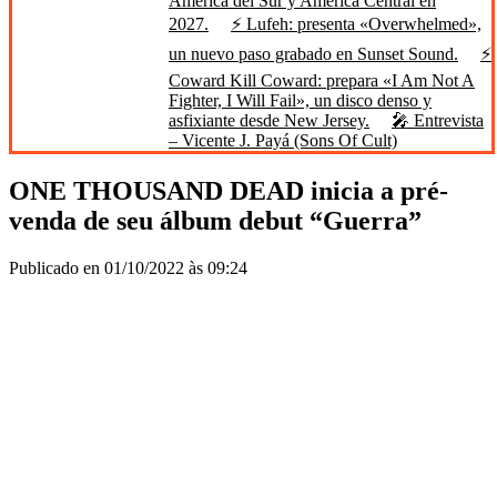
América del Sur y América Central en
2027.
⚡ Lufeh: presenta «Overwhelmed»,
un nuevo paso grabado en Sunset Sound.
⚡
Coward Kill Coward: prepara «I Am Not A
Fighter, I Will Fail», un disco denso y
asfixiante desde New Jersey.
🎤 Entrevista
– Vicente J. Payá (Sons Of Cult)
ONE THOUSAND DEAD inicia a pré-
venda de seu álbum debut “Guerra”
Publicado en 01/10/2022 às 09:24