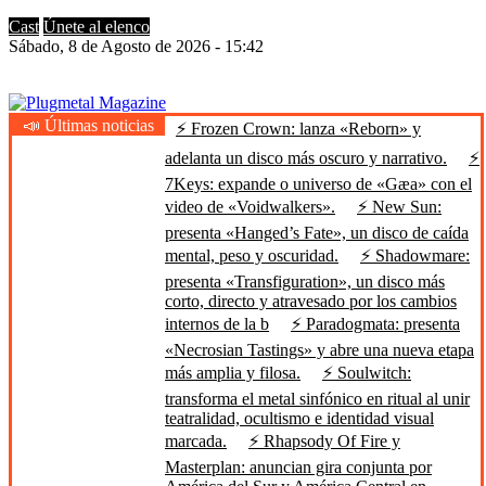
Cast
Únete al elenco
Sábado, 8 de Agosto de 2026 - 15:42
📣 Últimas noticias
⚡ Frozen Crown: lanza «Reborn» y
Plugmetal Magazine
Heavy Metal is Life
adelanta un disco más oscuro y narrativo.
⚡
7Keys: expande o universo de «Gæa» con el
video de «Voidwalkers».
⚡ New Sun:
presenta «Hanged’s Fate», un disco de caída
mental, peso y oscuridad.
⚡ Shadowmare:
presenta «Transfiguration», un disco más
corto, directo y atravesado por los cambios
internos de la b
⚡ Paradogmata: presenta
«Necrosian Tastings» y abre una nueva etapa
más amplia y filosa.
⚡ Soulwitch:
transforma el metal sinfónico en ritual al unir
teatralidad, ocultismo e identidad visual
marcada.
⚡ Rhapsody Of Fire y
Masterplan: anuncian gira conjunta por