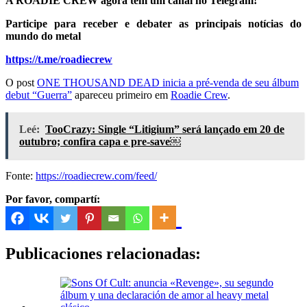
A ROADIE CREW agora tem um canal no Telegram!
Participe para receber e debater as principais notícias do
mundo do metal
https://t.me/roadiecrew
O post
ONE THOUSAND DEAD inicia a pré-venda de seu álbum
debut “Guerra”
apareceu primeiro em
Roadie Crew
.
Leé:
TooCrazy: Single “Litigium” será lançado em 20 de
outubro; confira capa e pre-save￼
Fonte:
https://roadiecrew.com/feed/
Por favor, compartí:
Publicaciones relacionadas: