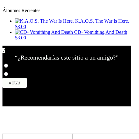
Álbumes Recientes
K.A.O.S. The War Is Here.
$8.00
CD- Vomithing And Death
$8.00
7
“¿Recomendarías este sitio a un amigo?”
¿Tiene un sitio? Ingrese sus datos abajo para recibir noticias de las ba