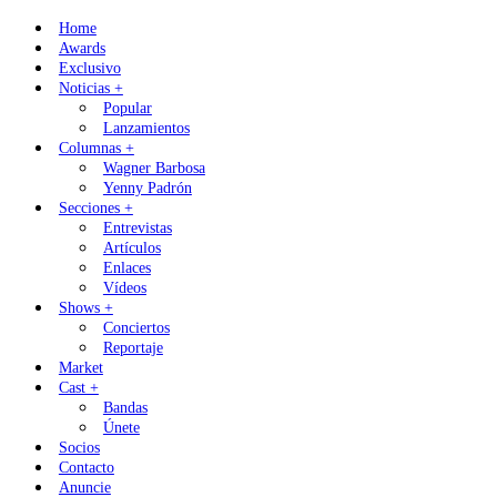
Skip
Home
to
Awards
content
Exclusivo
Noticias +
Popular
Lanzamientos
Columnas +
Wagner Barbosa
Yenny Padrón
Secciones +
Entrevistas
Artículos
Enlaces
Vídeos
Shows +
Conciertos
Reportaje
Market
Cast +
Bandas
Únete
Socios
Contacto
Anuncie