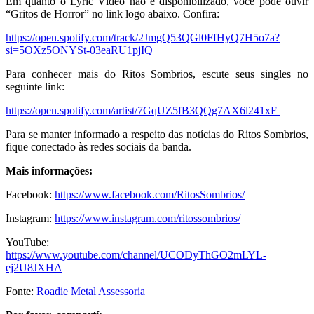
Em quanto o Lyric Vídeo não é disponibilizado, você pode ouvir
“Gritos de Horror” no link logo abaixo. Confira:
https://open.spotify.com/track/2JmgQ53QGl0FfHyQ7H5o7a?
si=5OXz5ONYSt-03eaRU1pjIQ
Para conhecer mais do Ritos Sombrios, escute seus singles no
seguinte link:
https://open.spotify.com/artist/7GqUZ5fB3QQg7AX6l241xF
Para se manter informado a respeito das notícias do Ritos Sombrios,
fique conectado às redes sociais da banda.
Mais informações:
Facebook:
https://www.facebook.com/RitosSombrios/
Instagram:
https://www.instagram.com/ritossombrios/
YouTube:
https://www.youtube.com/channel/UCODyThGO2mLYL-
ej2U8JXHA
Fonte:
Roadie Metal Assessoria