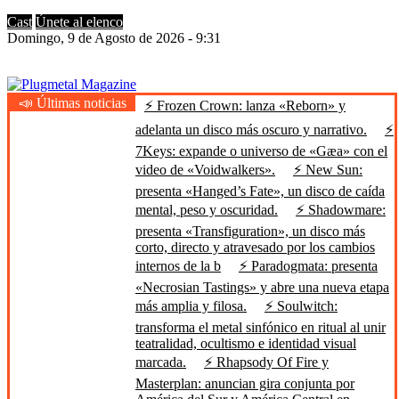
Cast
Únete al elenco
Domingo, 9 de Agosto de 2026 - 9:31
📣 Últimas noticias
⚡ Frozen Crown: lanza «Reborn» y
Plugmetal Magazine
Heavy Metal is Life
adelanta un disco más oscuro y narrativo.
⚡
7Keys: expande o universo de «Gæa» con el
video de «Voidwalkers».
⚡ New Sun:
presenta «Hanged’s Fate», un disco de caída
mental, peso y oscuridad.
⚡ Shadowmare:
presenta «Transfiguration», un disco más
corto, directo y atravesado por los cambios
internos de la b
⚡ Paradogmata: presenta
«Necrosian Tastings» y abre una nueva etapa
más amplia y filosa.
⚡ Soulwitch:
transforma el metal sinfónico en ritual al unir
teatralidad, ocultismo e identidad visual
marcada.
⚡ Rhapsody Of Fire y
Masterplan: anuncian gira conjunta por