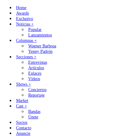
Skip
Home
to
Awards
content
Exclusivo
Noticias +
Popular
Lanzamientos
Columnas +
Wagner Barbosa
Yenny Padrón
Secciones +
Entrevistas
Artículos
Enlaces
Vídeos
Shows +
Conciertos
Reportaje
Market
Cast +
Bandas
Únete
Socios
Contacto
Anuncie