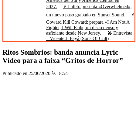
América del Sur y América Central en
2027.
⚡ Lufeh: presenta «Overwhelmed»,
un nuevo paso grabado en Sunset Sound.
⚡
Coward Kill Coward: prepara «I Am Not A
Fighter, I Will Fail», un disco denso y
asfixiante desde New Jersey.
🎤 Entrevista
– Vicente J. Payá (Sons Of Cult)
Ritos Sombrios: banda anuncia Lyric
Vídeo para a faixa “Gritos de Horror”
Publicado en 25/06/2020 às 18:54