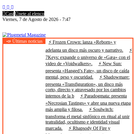
Cast
Únete al elenco
Viernes, 7 de Agosto de 2026 - 7:47
📣 Últimas noticias
⚡ Frozen Crown: lanza «Reborn» y
Plugmetal Magazine
Heavy Metal is Life
adelanta un disco más oscuro y narrativo.
⚡
7Keys: expande o universo de «Gæa» con el
video de «Voidwalkers».
⚡ New Sun:
presenta «Hanged’s Fate», un disco de caída
mental, peso y oscuridad.
⚡ Shadowmare:
presenta «Transfiguration», un disco más
corto, directo y atravesado por los cambios
internos de la b
⚡ Paradogmata: presenta
«Necrosian Tastings» y abre una nueva etapa
más amplia y filosa.
⚡ Soulwitch:
transforma el metal sinfónico en ritual al unir
teatralidad, ocultismo e identidad visual
marcada.
⚡ Rhapsody Of Fire y