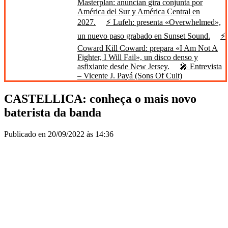
Masterplan: anuncian gira conjunta por
América del Sur y América Central en
2027.
⚡ Lufeh: presenta «Overwhelmed»,
un nuevo paso grabado en Sunset Sound.
⚡
Coward Kill Coward: prepara «I Am Not A
Fighter, I Will Fail», un disco denso y
asfixiante desde New Jersey.
🎤 Entrevista
– Vicente J. Payá (Sons Of Cult)
CASTELLICA: conheça o mais novo
baterista da banda
Publicado en 20/09/2022 às 14:36