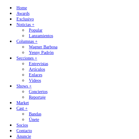
Skip
Home
to
Awards
content
Exclusivo
Noticias +
Popular
Lanzamientos
Columnas +
Wagner Barbosa
Yenny Padrón
Secciones +
Entrevistas
Artículos
Enlaces
Vídeos
Shows +
Conciertos
Reportaje
Market
Cast +
Bandas
Únete
Socios
Contacto
Anuncie