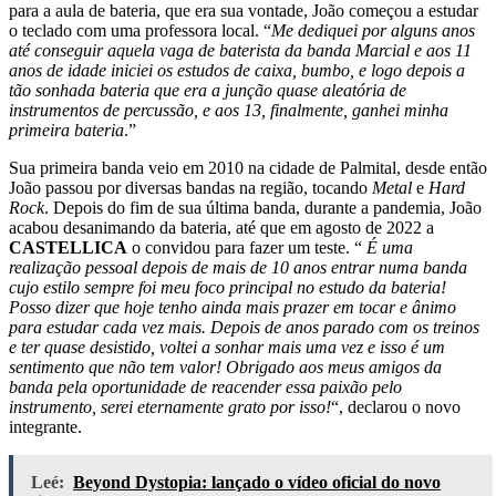
para a aula de bateria, que era sua vontade, João começou a estudar
o teclado com uma professora local. “
Me dediquei por alguns anos
até conseguir aquela vaga de baterista da banda Marcial e aos 11
anos de idade iniciei os estudos de caixa, bumbo, e logo depois a
tão sonhada bateria que era a junção quase aleatória de
instrumentos de percussão, e aos 13, finalmente, ganhei minha
primeira bateria
.”
Sua primeira banda veio em 2010 na cidade de Palmital, desde então
João passou por diversas bandas na região, tocando
Metal
e
Hard
Rock
. Depois do fim de sua última banda, durante a pandemia, João
acabou desanimando da bateria, até que em agosto de 2022 a
CASTELLICA
o convidou para fazer um teste. “
É uma
realização pessoal depois de mais de 10 anos entrar numa banda
cujo estilo sempre foi meu foco principal no estudo da bateria!
Posso dizer que hoje tenho ainda mais prazer em tocar e ânimo
para estudar cada vez mais. Depois de anos parado com os treinos
e ter quase desistido, voltei a sonhar mais uma vez e isso é um
sentimento que não tem valor! Obrigado aos meus amigos da
banda pela oportunidade de reacender essa paixão pelo
instrumento, serei eternamente grato por isso!
“, declarou o novo
integrante.
Leé:
Beyond Dystopia: lançado o vídeo oficial do novo