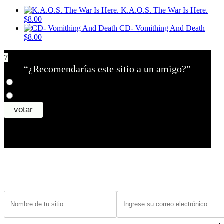
K.A.O.S. The War Is Here.
$8.00
CD- Vomithing And Death
$8.00
7
“¿Recomendarías este sitio a un amigo?”
¿Tiene un sitio? Ingrese sus datos abajo para recibir noticias de las ba